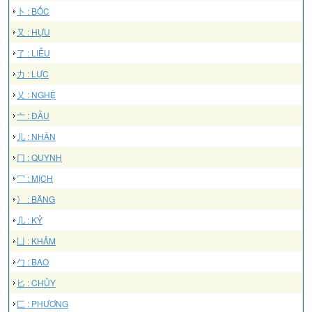
卜 : BỐC
又 : HỰU
了 : LIỄU
力 : LỰC
乂 : NGHỆ
亠 : ĐẦU
儿 : NHÂN
冂 : QUYNH
冖 : MỊCH
冫 : BĂNG
几 : KỶ
凵 : KHẢM
勹 : BAO
匕 : CHỦY
匚 : PHƯƠNG