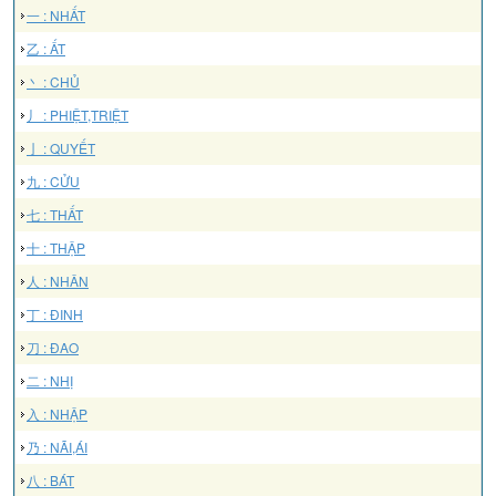
一 : NHẤT
乙 : ẤT
丶 : CHỦ
丿 : PHIỆT,TRIỆT
亅 : QUYẾT
九 : CỬU
七 : THẤT
十 : THẬP
人 : NHÂN
丁 : ĐINH
刀 : ĐAO
二 : NHỊ
入 : NHẬP
乃 : NÃI,ÁI
八 : BÁT