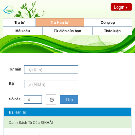
Login
Tra từ
Tra Hán tự
Công cụ
Mẫu câu
Từ điển của bạn
Thảo luận
Từ hán
Bộ
Số nét
Tìm
Tra Hán Tự
Danh Sách Từ Của
凱KHẢI