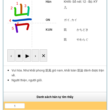
Hán
KHẢI- Số nét: 12 - Bộ: KỶ
1
3
几
2
ON
ガイ, カイ
4
6
5
KUN
凱
かちどき
7
凱
やわらぐ
‹
■
▶
›
✕
Vui hòa. Như khải phong 凱風 gió nam, khải toàn 凱旋 đánh được trận
về.
Người thiện, người giỏi.
Danh sách hán tự tìm thấy
1