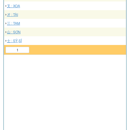
叉 : XOA
才 : TÀI
三 : TAM
山 : SƠN
士 : SỸ,SĨ
1