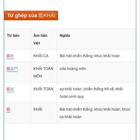
Từ ghép của
凱KHẢI
Từ hán
Âm hán
Nghĩa
việt
凱
歌
KHẢI CA
Bài hát chiến thắng; khúc khải hoàn
凱
旋門
KHẢI TOÀN
cửa hoàng môn
MÔN
凱
旋
KHẢI TOÀN
sự khải hoàn; chiến thắng trở về; khải
hoàn;vinh quy
凱
KHẢI
Bài hát chiến thắng; khúc khải hoàn; khúc
ca khải hoàn