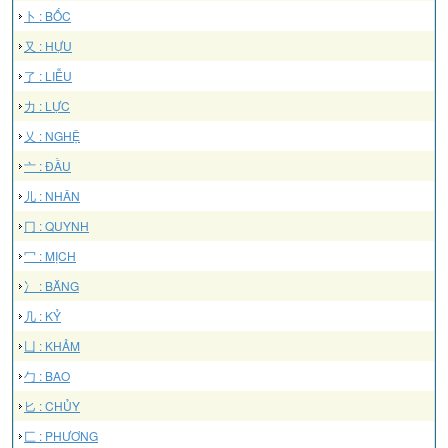
卜 : BỐC
又 : HỰU
了 : LIỄU
力 : LỰC
乂 : NGHỆ
亠 : ĐẦU
儿 : NHÂN
冂 : QUYNH
冖 : MỊCH
冫 : BĂNG
几 : KỶ
凵 : KHẢM
勹 : BAO
匕 : CHỦY
匚 : PHƯƠNG