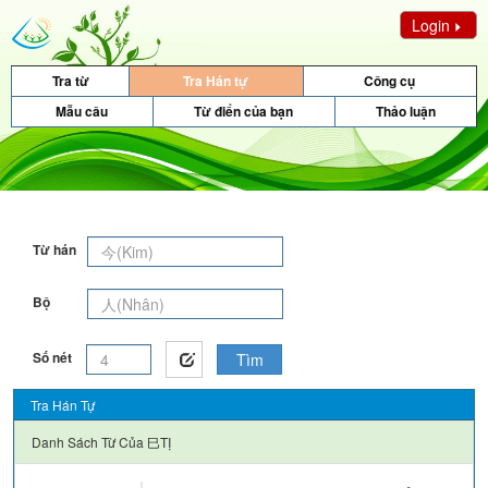
Login
Tra từ
Tra Hán tự
Công cụ
Mẫu câu
Từ điển của bạn
Thảo luận
Từ hán
Bộ
Số nét
Tìm
Tra Hán Tự
Danh Sách Từ Của
巳TỊ