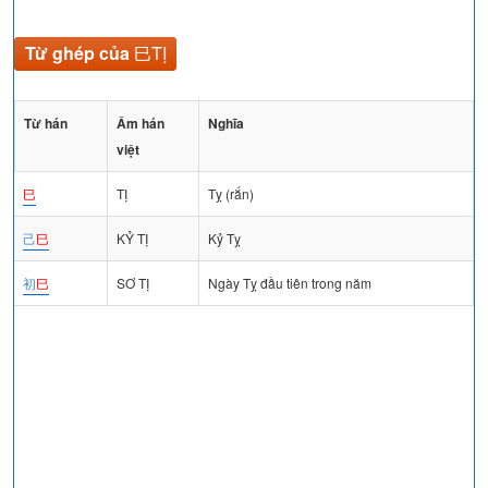
Từ ghép của
巳TỊ
Từ hán
Âm hán
Nghĩa
việt
巳
TỊ
Tỵ (rắn)
己
巳
KỶ TỊ
Kỷ Tỵ
初
巳
SƠ TỊ
Ngày Tỵ đầu tiên trong năm