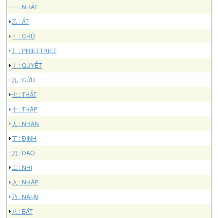
一 : NHẤT
乙 : ẤT
丶 : CHỦ
丿 : PHIỆT,TRIỆT
亅 : QUYẾT
九 : CỬU
七 : THẤT
十 : THẬP
人 : NHÂN
丁 : ĐINH
刀 : ĐAO
二 : NHỊ
入 : NHẬP
乃 : NÃI,ÁI
八 : BÁT