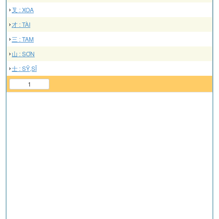
叉 : XOA
才 : TÀI
三 : TAM
山 : SƠN
士 : SỸ,SĨ
1