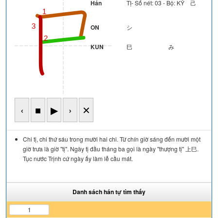
Hán
TỊ- Số nét: 03 - Bộ: KỶ 己
1
3
ON
シ
2
KUN
巳
み
‹
■
▶
›
✕
Chi tị, chi thứ sáu trong mười hai chi. Từ chín giờ sáng đến mười một
giờ trưa là giờ "tị". Ngày tị đầu tháng ba gọi là ngày "thượng tị" 上巳.
Tục nước Trịnh cứ ngày ấy làm lễ cầu mát.
Danh sách hán tự tìm thấy
1