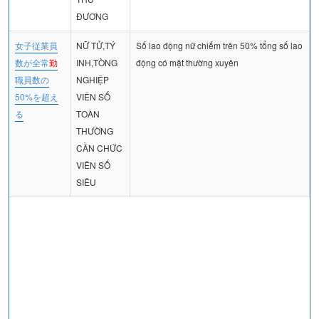
ĐƯƠNG
女子従業員
NỮ TỬ,TÝ
Số lao động nữ chiếm trên 50% tổng số lao
数が全常
勤
INH,TÒNG
động có mặt thường xuyên
職員数の
NGHIỆP
50%を超え
VIÊN SỐ
る
TOÀN
THƯỜNG
CẦN CHỨC
VIÊN SỐ
SIÊU