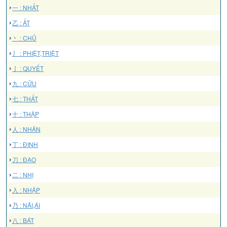
一 : NHẤT
乙 : ẤT
丶 : CHỦ
丿 : PHIỆT,TRIỆT
亅 : QUYẾT
九 : CỬU
七 : THẤT
十 : THẬP
人 : NHÂN
丁 : ĐINH
刀 : ĐAO
二 : NHỊ
入 : NHẬP
乃 : NÃI,ÁI
八 : BÁT