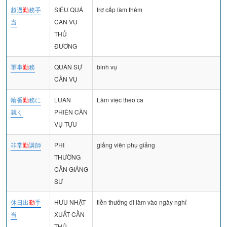
超過
勤
務手
SIÊU QUÁ
trợ cấp làm thêm
当
CẦN VỤ
THỦ
ĐƯƠNG
軍事
勤
務
QUÂN SỰ
binh vụ
CẦN VỤ
輪番
勤
務に
LUÂN
Làm việc theo ca
就く
PHIÊN CẦN
VỤ TỰU
非常
勤
講師
PHI
giảng viên phụ giảng
THƯỜNG
CẦN GIẢNG
SƯ
休日出
勤
手
HƯU NHẬT
tiền thưởng đi làm vào ngày nghỉ
当
XUẤT CẦN
THỦ