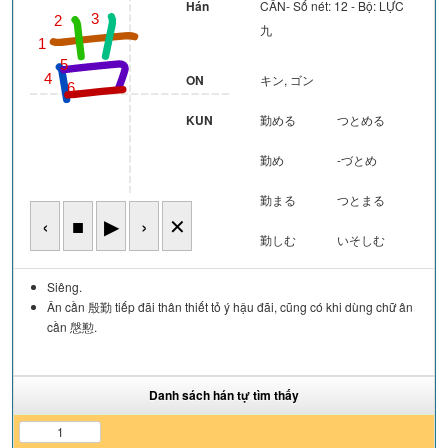
Hán
CẦN- Số nét: 12 - Bộ: LỰC
3
2
九
1
5
ON
キン, ゴン
4
7
6
KUN
勤める
つとめる
勤め
-づとめ
勤まる
つとまる
‹
■
▶
›
✕
勤しむ
いそしむ
Siêng.
Ân cần 殷勤 tiếp đãi thân thiết tỏ ý hậu đãi, cũng có khi dùng chữ ân
cần 慇懃.
Danh sách hán tự tìm thấy
1