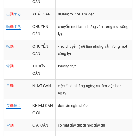
CẦN
出
勤
する
XUẤT CẦN
đi làm; tới nơi làm việc
転
勤
する
CHUYỂN
chuyển (nơi làm nhưng vẫn trong một công
CẦN
ty)
転
勤
CHUYỂN
việc chuyển (nơi làm nhưng vẫn trong một
CẦN
công ty)
常
勤
THƯỜNG
thường trực
CẦN
日
勤
NHẬT CẦN
việc đi làm hàng ngày; ca làm việc ban
ngày
欠
勤
届け
KHIẾM CẦN
đơn xin nghỉ phép
GIỚI
皆
勤
GIAI CẦN
có mặt đầy đủ; đi học đầy đủ