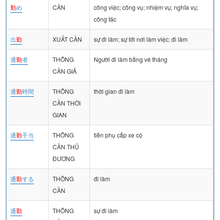
勤
め
CẦN
công việc; công vụ; nhiệm vụ; nghĩa vụ;
công tác
出
勤
XUẤT CẦN
sự đi làm; sự tới nơi làm việc; đi làm
通
勤
者
THÔNG
Người đi làm bằng vé tháng
CẦN GIẢ
通
勤
時間
THÔNG
thời gian đi làm
CẦN THỜI
GIAN
通
勤
手当
THÔNG
tiền phụ cấp xe cộ
CẦN THỦ
ĐƯƠNG
通
勤
する
THÔNG
đi làm
CẦN
通
勤
THÔNG
sự đi làm