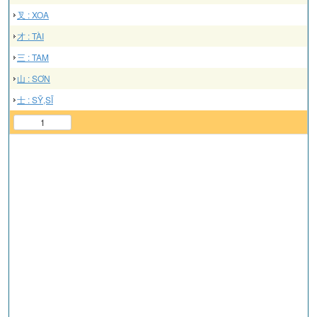
叉 : XOA
才 : TÀI
三 : TAM
山 : SƠN
士 : SỸ,SĨ
1