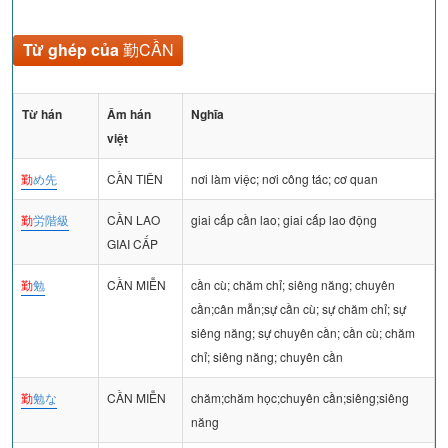
Từ ghép của
勤CẦN
Từ hán
Âm hán
Nghĩa
việt
勤
め先
CẦN TIÊN
nơi làm việc; nơi công tác; cơ quan
勤
労階級
CẦN LAO
giai cấp cần lao; giai cấp lao động
GIAI CẤP
勤
勉
CẦN MIỄN
cần cù; chăm chỉ; siêng năng; chuyên
cần;cân mẫn;sự cần cù; sự chăm chỉ; sự
siêng năng; sự chuyên cần; cần cù; chăm
chỉ; siêng năng; chuyên cần
勤
勉な
CẦN MIỄN
chăm;chăm học;chuyên cần;siêng;siêng
năng