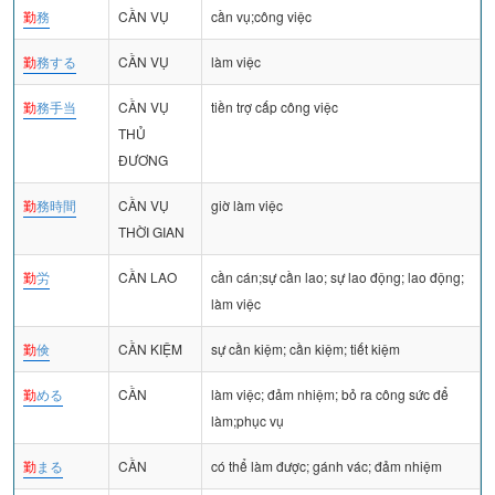
勤
務
CẦN VỤ
cần vụ;công việc
勤
務する
CẦN VỤ
làm việc
勤
務手当
CẦN VỤ
tiền trợ cấp công việc
THỦ
ĐƯƠNG
勤
務時間
CẦN VỤ
giờ làm việc
THỜI GIAN
勤
労
CẦN LAO
cần cán;sự cần lao; sự lao động; lao động;
làm việc
勤
倹
CẦN KIỆM
sự cần kiệm; cần kiệm; tiết kiệm
勤
める
CẦN
làm việc; đảm nhiệm; bỏ ra công sức để
làm;phục vụ
勤
まる
CẦN
có thể làm được; gánh vác; đảm nhiệm