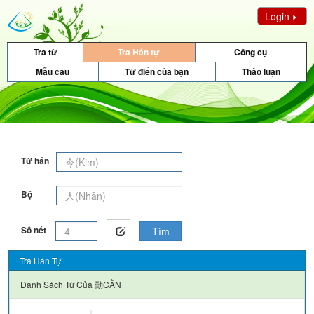
Login
Tra từ
Tra Hán tự
Công cụ
Mẫu câu
Từ điển của bạn
Thảo luận
Từ hán
Bộ
Số nét
Tìm
Tra Hán Tự
Danh Sách Từ Của
勤CẦN