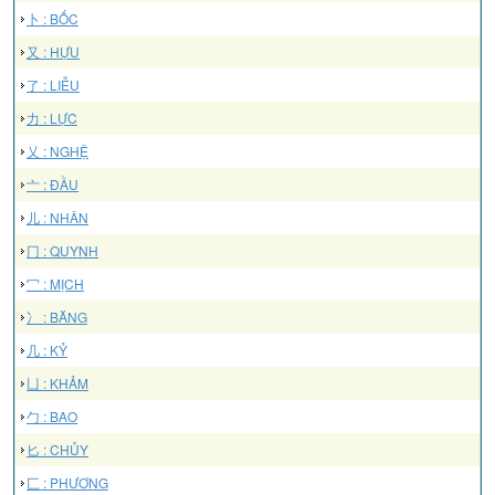
卜 : BỐC
又 : HỰU
了 : LIỄU
力 : LỰC
乂 : NGHỆ
亠 : ĐẦU
儿 : NHÂN
冂 : QUYNH
冖 : MỊCH
冫 : BĂNG
几 : KỶ
凵 : KHẢM
勹 : BAO
匕 : CHỦY
匚 : PHƯƠNG