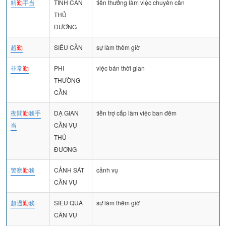
精
勤
手当
TINH CẦN
tiền thưởng làm việc chuyên cần
THỦ
ĐƯƠNG
超
勤
SIÊU CẦN
sự làm thêm giờ
非常
勤
PHI
việc bán thời gian
THƯỜNG
CẦN
夜間
勤
務手
DẠ GIAN
tiền trợ cấp làm việc ban đêm
当
CẦN VỤ
THỦ
ĐƯƠNG
警察
勤
務
CẢNH SÁT
cảnh vụ
CẦN VỤ
超過
勤
務
SIÊU QUÁ
sự làm thêm giờ
CẦN VỤ