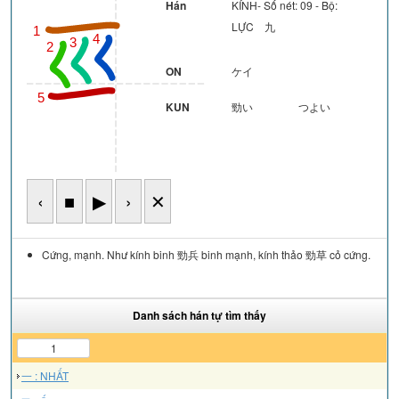
Hán
KÍNH- Số nét: 09 - Bộ:
LỰC 九
1
4
3
2
ON
ケイ
5
KUN
勁い
つよい
6
‹
■
▶
›
✕
Cứng, mạnh. Như kính binh 勁兵 binh mạnh, kính thảo 勁草 cỏ cứng.
Danh sách hán tự tìm thấy
1
一 : NHẤT