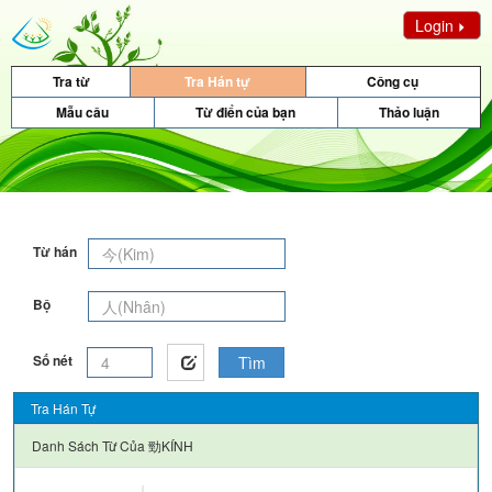
Login
Tra từ
Tra Hán tự
Công cụ
Mẫu câu
Từ điển của bạn
Thảo luận
Từ hán
Bộ
Số nét
Tìm
Tra Hán Tự
Danh Sách Từ Của
勁KÍNH