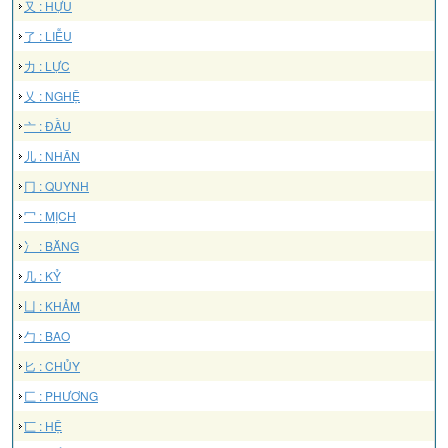
又 : HỰU
了 : LIỄU
力 : LỰC
乂 : NGHỆ
亠 : ĐẦU
儿 : NHÂN
冂 : QUYNH
冖 : MỊCH
冫 : BĂNG
几 : KỶ
凵 : KHẢM
勹 : BAO
匕 : CHỦY
匚 : PHƯƠNG
匸 : HỆ