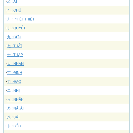
乙 : ẤT
丶 : CHỦ
丿 : PHIỆT,TRIỆT
亅 : QUYẾT
九 : CỬU
七 : THẤT
十 : THẬP
人 : NHÂN
丁 : ĐINH
刀 : ĐAO
二 : NHỊ
入 : NHẬP
乃 : NÃI,ÁI
八 : BÁT
卜 : BỐC