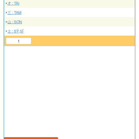
才 : TÀI
三 : TAM
山 : SƠN
士 : SỸ,SĨ
1