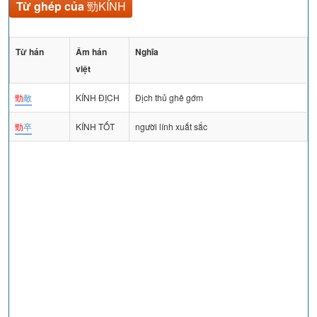
Từ ghép của
勁KÍNH
Từ hán
Âm hán
Nghĩa
việt
勁
敵
KÍNH ĐỊCH
Địch thủ ghê gớm
勁
卒
KÍNH TỐT
người lính xuất sắc