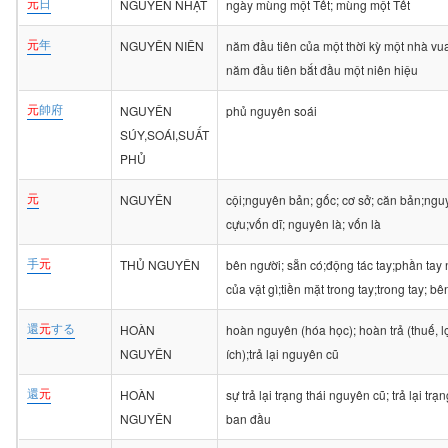
元
日
NGUYÊN NHẬT
ngày mùng một Tết; mùng một Tết
元
年
NGUYÊN NIÊN
năm đầu tiên của một thời kỳ một nhà vua t
năm đầu tiên bắt đầu một niên hiệu
元
帥府
NGUYÊN
phủ nguyên soái
SÚY,SOÁI,SUẤT
PHỦ
元
NGUYÊN
cội;nguyên bản; gốc; cơ sở; căn bản;ngu
cựu;vốn dĩ; nguyên là; vốn là
手
元
THỦ NGUYÊN
bên người; sẵn có;động tác tay;phần tay
của vật gì;tiền mặt trong tay;trong tay; bê
還
元
する
HOÀN
hoàn nguyên (hóa học); hoàn trả (thuế, l
NGUYÊN
ích);trả lại nguyên cũ
還
元
HOÀN
sự trả lại trạng thái nguyên cũ; trả lại trạn
NGUYÊN
ban đầu