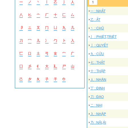
一
ノ
丶
丨
乙
亅
人
1
一 : NHẤT
八
匕
亠
厂
十
匚
厶
乙 : ẤT
卩
ニ
又
冂
凵
九
几
丶 : CHỦ
丿 : PHIỆT,TRIỆT
刀
冖
儿
冫
勹
卜
入
亅 : QUYẾT
匸
口
土
弓
女
宀
广
九 : CỬU
七 : THẤT
囗
彡
彳
大
廴
尸
山
十 : THẬP
己
夕
夂
子
干
巾
人 : NHÂN
丁 : ĐINH
刀 : ĐAO
二 : NHỊ
入 : NHẬP
乃 : NÃI,ÁI