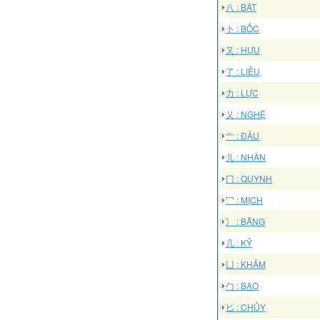
八 : BÁT
卜 : BỐC
又 : HỰU
了 : LIỄU
力 : LỰC
乂 : NGHỆ
亠 : ĐẦU
儿 : NHÂN
冂 : QUYNH
冖 : MỊCH
冫 : BĂNG
几 : KỶ
凵 : KHẢM
勹 : BAO
匕 : CHỦY