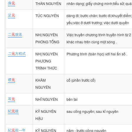
身
元
THÂN NGUYÊN
nhân dạng; giấy chứng minh;tiểu sử; quá
足
元
TÚC NGUYÊN
dáng đi; bước chân; bước đi;khuyết điểm
yếu;việc ở dưới trướng; việc dưới quyền
二
元
放送
NHỊ NGUYÊN
Việc truyền chương trình truyền hình từ 2
PHÓNG TỐNG
khác nhau trên cùng một sóng .
二
元
方程式
NHỊ NGUYÊN
Phương trình (toán học) với hai ẩn số .
PHƯƠNG
TRÌNH THỨC
襟
元
KHÂM
cổ (phần trước cổ)
NGUYÊN
耳
元
NHĨ NGUYÊN
bên tai
紀
元
後
KỶ NGUYÊN
sau công nguyên; sau kỉ nguyên
HẬU
紀
元
前―年
KỶ NGUYÊN
năm - trước công nguyên