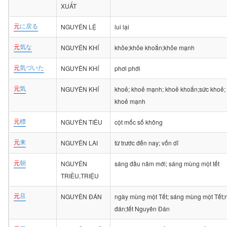
XUẤT
元
に戻る
NGUYÊN LỆ
lui lại
元
気な
NGUYÊN KHÍ
khỏe;khỏe khoắn;khỏe mạnh
元
気づいた
NGUYÊN KHÍ
phơi phới
元
気
NGUYÊN KHÍ
khoẻ; khoẻ mạnh; khoẻ khoắn;sức khoẻ;
khoẻ mạnh
元
標
NGUYÊN TIÊU
cột mốc số không
元
来
NGUYÊN LAI
từ trước đến nay; vốn dĩ
元
朝
NGUYÊN
sáng đầu năm mới; sáng mùng một tết
TRIỀU,TRIỆU
元
旦
NGUYÊN ĐÁN
ngày mùng một Tết; sáng mùng một Tết
đán;tết Nguyên Đán