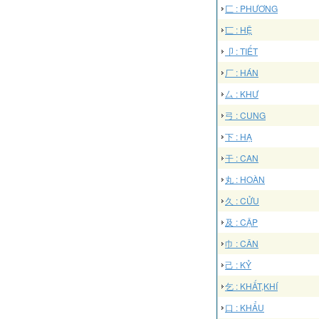
匚 : PHƯƠNG
匸 : HỆ
卩 : TIẾT
厂 : HÁN
厶 : KHƯ
弓 : CUNG
下 : HẠ
干 : CAN
丸 : HOÀN
久 : CỬU
及 : CẬP
巾 : CÂN
己 : KỶ
乞 : KHẤT,KHÍ
口 : KHẨU