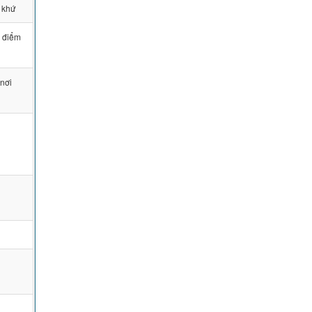
 khứ
; điểm
 nơi