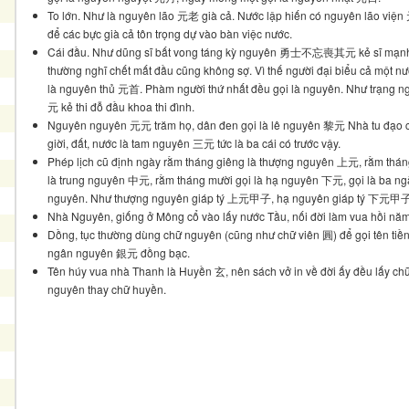
To lớn. Như là nguyên lão 元老 già cả. Nước lập hiến có nguyên lão vi
để các bực già cả tôn trọng dự vào bàn việc nước.
Cái đầu. Như dũng sĩ bất vong táng kỳ nguyên 勇士不忘喪其元 kẻ sĩ mạn
thường nghĩ chết mất đầu cũng không sợ. Vì thế người đại biểu cả một nư
là nguyên thủ 元首. Phàm người thứ nhất đều gọi là nguyên. Như trạng n
元 kẻ thi đỗ đầu khoa thi đình.
Nguyên nguyên 元元 trăm họ, dân đen gọi là lê nguyên 黎元 Nhà tu đạo 
giời, đất, nước là tam nguyên 三元 tức là ba cái có trước vậy.
Phép lịch cũ định ngày rằm tháng giêng là thượng nguyên 上元, rằm thá
là trung nguyên 中元, rằm tháng mười gọi là hạ nguyên 下元, gọi là ba ng
nguyên. Như thượng nguyên giáp tý 上元甲子, hạ nguyên giáp tý 下元甲子,
Nhà Nguyên, giống ở Mông cổ vào lấy nước Tầu, nối đời làm vua hồi nă
Dồng, tục thường dùng chữ nguyên (cũng như chữ viên 圓) để gọi tên tiề
ngân nguyên 銀元 đồng bạc.
Tên húy vua nhà Thanh là Huyền 玄, nên sách vở in về đời ấy đều lấy ch
nguyên thay chữ huyền.