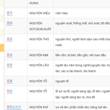
HUNG
元
号
NGUYÊN HIỆU
niên hiệu
元
帥
NGUYÊN
nguyên soái; thống chế; chủ soái; đô đố
SÚY,SOÁI,SUẤT
元
首
NGUYÊN THỦ
nguyên thủ; người lãnh đạo cao nhất của
nước
元
金
NGUYÊN KIM
tiền vốn; tư bản; tiền gốc; vốn ban đầu
元
老
NGUYÊN LÃO
người lâu năm trong nghề;nguyên lão; t
lão; các vị lão thành; lão thành
元
素
NGUYÊN TỐ
nguyên tố
元
祖
NGUYÊN TỔ
tổ sư; sư tổ; người sáng lập; tổ tiên; người
lập; người sáng tạo ra; cha đẻ
元
気を出す
NGUYÊN KHÍ
vui vẻ lên; phấn chấn lên; hăng hái lên