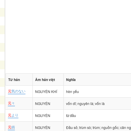
Từ hán
Âm hán việt
Nghĩa
元
気のない
NGUYÊN KHÍ
hèn yếu
元
々
NGUYÊN
vốn dĩ; nguyên là; vốn là
元
より
NGUYÊN
từ đầu
元
凶
NGUYÊN
Đầu sỏ; trùm sò; trùm; nguồn gốc; căn n