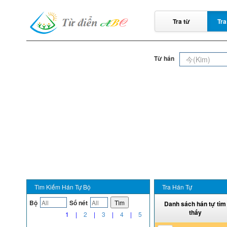
Tra từ
Tra
Từ hán
Tìm Kiếm Hán Tự Bộ
Tra Hán Tự
Bộ
Số nét
Tìm
Danh sách hán tự tìm
thấy
1
|
2
|
3
|
4
|
5