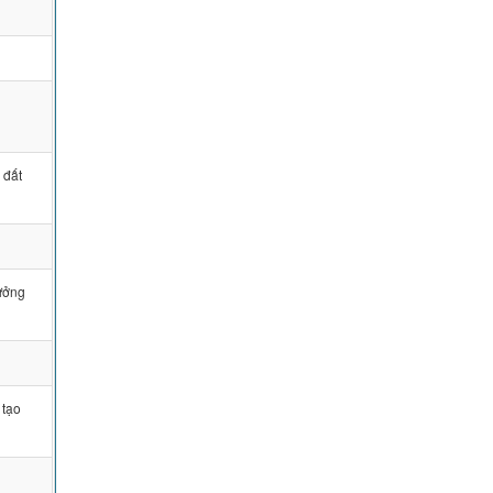
c
 đất
rưởng
 tạo