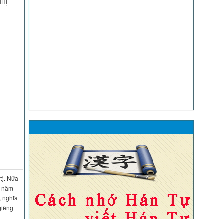
: NHỊ
t). Nửa
y năm
, nghĩa
giêng