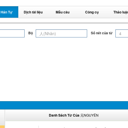
 Hán Tự
Dịch tài liệu
Mẫu câu
Công cụ
Thảo luậ
Bộ
Số nét của từ
Danh Sách Từ Của
元NGUYÊN