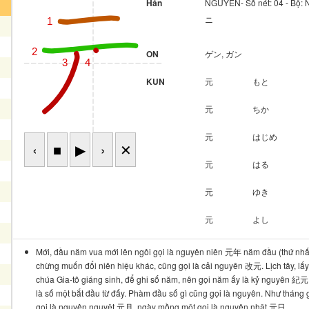
Hán
NGUYÊN- Số nét: 04 - Bộ
ニ
1
2
ON
ゲン, ガン
3
4
KUN
元
もと
元
ちか
元
はじめ
‹
■
▶
›
✕
元
はる
元
ゆき
元
よし
Mới, đầu năm vua mới lên ngôi gọi là nguyên niên 元年 năm đầu (thứ nhấ
chừng muốn đổi niên hiệu khác, cũng gọi là cải nguyên 改元. Lịch tây, lấ
chúa Gia-tô giáng sinh, để ghi số năm, nên gọi năm ấy là kỷ nguyên 紀元
là số một bắt đầu từ đấy. Phàm đầu số gì cũng gọi là nguyên. Như tháng 
gọi là nguyên nguyệt 元月, ngày mồng một gọi là nguyên nhật 元日.