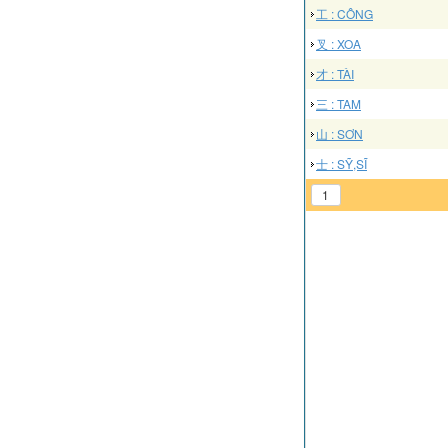
工 : CÔNG
叉 : XOA
才 : TÀI
三 : TAM
山 : SƠN
士 : SỸ,SĨ
1