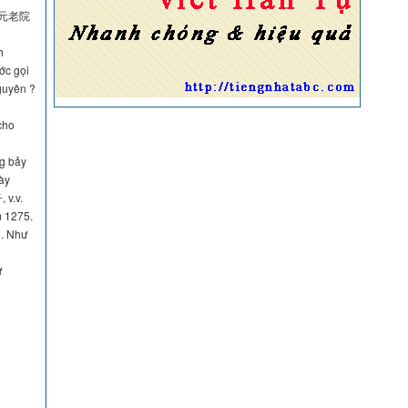
ện 元老院
h
ớc gọi
guyên ?
cho
ng bảy
ày
 v.v.
m 1275.
n. Như
ữ