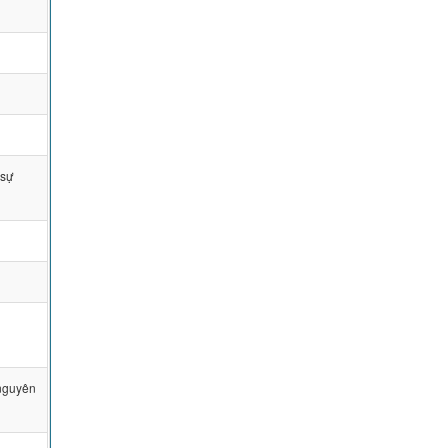
 sự
;nguyên