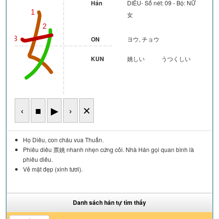
Hán
DIÊU- Số nét: 09 - Bộ: NỮ
1
女
2
ON
ヨウ, チョウ
3
KUN
姚しい
うつくしい
‹
■
▶
›
✕
Họ Diêu, con cháu vua Thuấn.
Phiêu diêu 票姚 nhanh nhẹn cứng cỏi. Nhà Hán gọi quan bình là
phiêu diêu.
Vẻ mặt đẹp (xinh tươi).
Danh sách hán tự tìm thấy