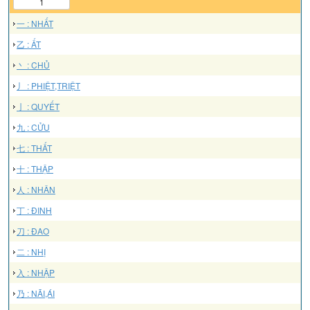
1
一 : NHẤT
乙 : ẤT
丶 : CHỦ
丿 : PHIỆT,TRIỆT
亅 : QUYẾT
九 : CỬU
七 : THẤT
十 : THẬP
人 : NHÂN
丁 : ĐINH
刀 : ĐAO
二 : NHỊ
入 : NHẬP
乃 : NÃI,ÁI