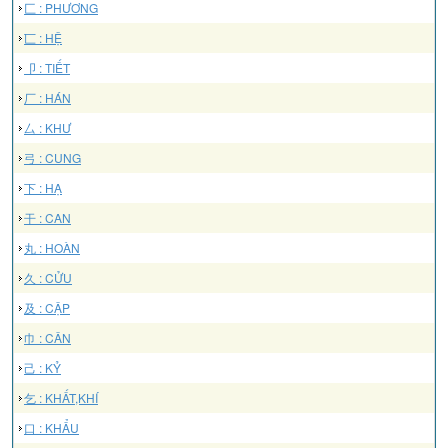
匚 : PHƯƠNG
匸 : HỆ
卩 : TIẾT
厂 : HÁN
厶 : KHƯ
弓 : CUNG
下 : HẠ
干 : CAN
丸 : HOÀN
久 : CỬU
及 : CẬP
巾 : CÂN
己 : KỶ
乞 : KHẤT,KHÍ
口 : KHẨU