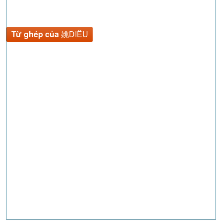
Từ ghép của
姚DIÊU