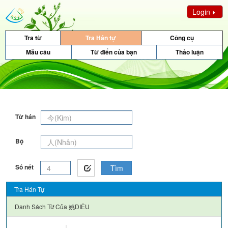
Login
Tra từ
Tra Hán tự
Công cụ
Mẫu câu
Từ điển của bạn
Thảo luận
Từ hán
Bộ
Số nét
Tìm
Tra Hán Tự
Danh Sách Từ Của
姚DIÊU