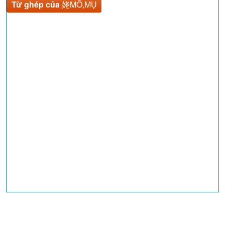
Từ ghép của
姥MỖ,MỤ