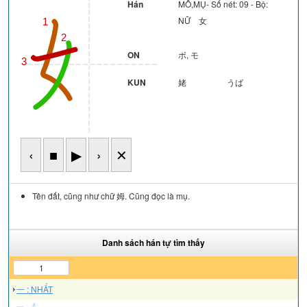
Hán
MỖ,MỤ- Số nét: 09 - Bộ:
NỮ 女
1
4
2
ON
ボ, モ
3
KUN
姥
うば
‹
■
▶
›
✕
Tên đất, cũng như chữ 姆. Cũng đọc là mụ.
Danh sách hán tự tìm thấy
1
一 : NHẤT