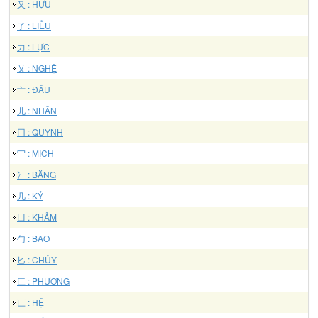
又 : HỰU
了 : LIỄU
力 : LỰC
乂 : NGHỆ
亠 : ĐẦU
儿 : NHÂN
冂 : QUYNH
冖 : MỊCH
冫 : BĂNG
几 : KỶ
凵 : KHẢM
勹 : BAO
匕 : CHỦY
匚 : PHƯƠNG
匸 : HỆ