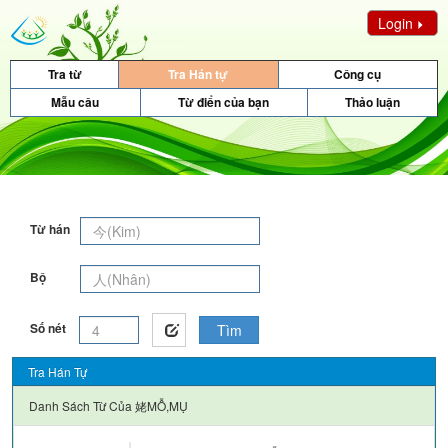
Login
Tra từ
Tra Hán tự
Công cụ
Mẫu câu
Từ điển của bạn
Thảo luận
Từ hán
Bộ
Số nét
Tìm
Tra Hán Tự
Danh Sách Từ Của
姥MỖ,MỤ