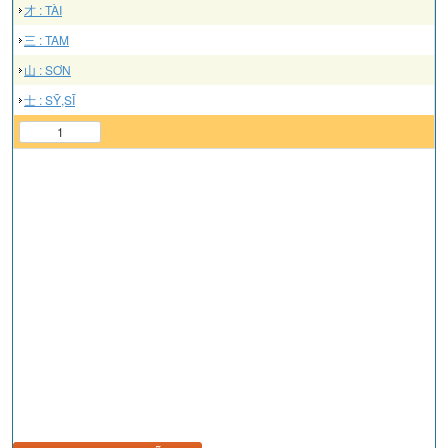
才 : TÀI
三 : TAM
山 : SƠN
士 : SỸ,SĨ
1