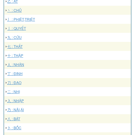
乙 : ẤT
丶 : CHỦ
丿 : PHIỆT,TRIỆT
亅 : QUYẾT
九 : CỬU
七 : THẤT
十 : THẬP
人 : NHÂN
丁 : ĐINH
刀 : ĐAO
二 : NHỊ
入 : NHẬP
乃 : NÃI,ÁI
八 : BÁT
卜 : BỐC