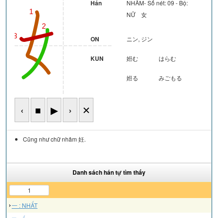
Hán
NHÂM- Số nét: 09 - Bộ:
4
1
NỮ 女
2
3
ON
ニン, ジン
KUN
姙む
はらむ
姙る
みごもる
‹
■
▶
›
✕
Cũng như chữ nhâm 妊.
Danh sách hán tự tìm thấy
1
一 : NHẤT