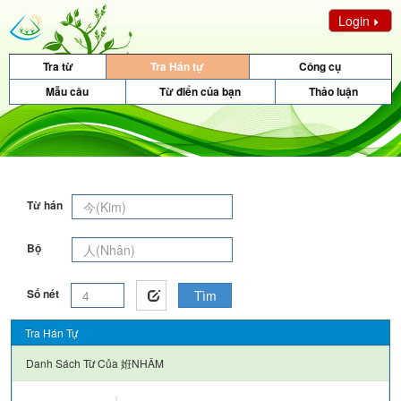
Login
Tra từ
Tra Hán tự
Công cụ
Mẫu câu
Từ điển của bạn
Thảo luận
Từ hán
Bộ
Số nét
Tìm
Tra Hán Tự
Danh Sách Từ Của
姙NHÂM