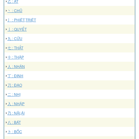
乙 : ẤT
丶 : CHỦ
丿 : PHIỆT,TRIỆT
亅 : QUYẾT
九 : CỬU
七 : THẤT
十 : THẬP
人 : NHÂN
丁 : ĐINH
刀 : ĐAO
二 : NHỊ
入 : NHẬP
乃 : NÃI,ÁI
八 : BÁT
卜 : BỐC