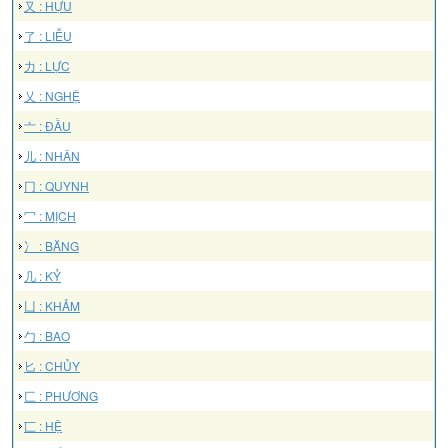
又 : HỰU
了 : LIỄU
力 : LỰC
乂 : NGHỆ
亠 : ĐẦU
儿 : NHÂN
冂 : QUYNH
冖 : MỊCH
冫 : BĂNG
几 : KỶ
凵 : KHẢM
勹 : BAO
匕 : CHỦY
匚 : PHƯƠNG
匸 : HỆ