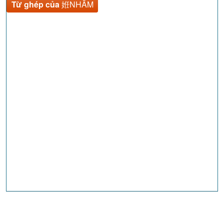
Từ ghép của
姙NHÂM