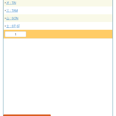
才 : TÀI
三 : TAM
山 : SƠN
士 : SỸ,SĨ
1