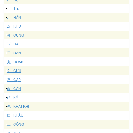
卩 : TIẾT
厂 : HÁN
厶 : KHƯ
弓 : CUNG
下 : HẠ
干 : CAN
丸 : HOÀN
久 : CỬU
及 : CẬP
巾 : CÂN
己 : KỶ
乞 : KHẤT,KHÍ
口 : KHẨU
工 : CÔNG
叉 : XOA