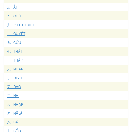
乙 : ẤT
丶 : CHỦ
丿 : PHIỆT,TRIỆT
亅 : QUYẾT
九 : CỬU
七 : THẤT
十 : THẬP
人 : NHÂN
丁 : ĐINH
刀 : ĐAO
二 : NHỊ
入 : NHẬP
乃 : NÃI,ÁI
八 : BÁT
卜 : BỐC