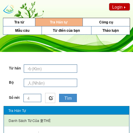
Login
Tra từ
Tra Hán tự
Công cụ
Mẫu câu
Từ điển của bạn
Thảo luận
Từ hán
Bộ
Số nét
Tìm
Tra Hán Tự
Danh Sách Từ Của
妻THÊ