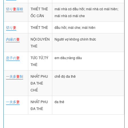
切り
妻
屋根
THIẾT THÊ
mái nhà có đầu hồi; mái nhà có mái hiên;
ỐC CĂN
mái nhà có mái che
切り
妻
THIẾT THÊ
đầu hồi; mái che; mái hiên
内縁の
妻
NỘI DUYÊN
Người vợ không chính thức
THÊ
息子の
妻
TỨC TỬ,TÝ
em dâu;nàng dâu
THÊ
一夫多
妻
制
NHẤT PHU
chế độ đa thê
ĐA THÊ
CHẾ
一夫多
妻
NHẤT PHU
đa thê
ĐA THÊ