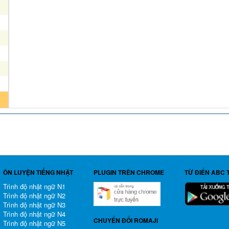
ÔN LUYỆN TIẾNG NHẬT
PLUGIN TRÊN CHROME
TỪ ĐIỂN ABC 
Trình độ nhật ngữ N1
Trình độ nhật ngữ N2
Trình độ nhật ngữ N3
Trình độ nhật ngữ N4
CHUYỂN ĐỔI ROMAJI
Trình độ nhật ngữ N5