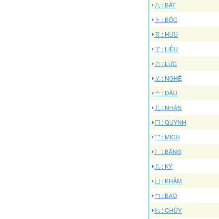
八 : BÁT
卜 : BỐC
又 : HỰU
了 : LIỄU
力 : LỰC
乂 : NGHỆ
亠 : ĐẦU
儿 : NHÂN
冂 : QUYNH
冖 : MỊCH
冫 : BĂNG
几 : KỶ
凵 : KHẢM
勹 : BAO
匕 : CHỦY