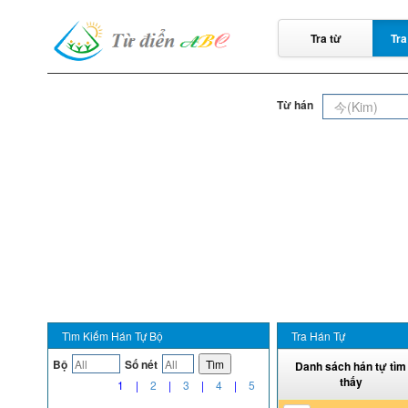
Tra từ
Tra
Từ hán
Tìm Kiếm Hán Tự Bộ
Tra Hán Tự
Bộ
Số nét
Tìm
Danh sách hán tự tìm
thấy
1
|
2
|
3
|
4
|
5