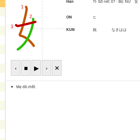
Hán
TỈ- Số nét: 07 - Bộ: NỮ 女
1
ON
ヒ
2
4
3
KUN
妣
なきはは
‹
■
▶
›
✕
Mẹ đã chết.