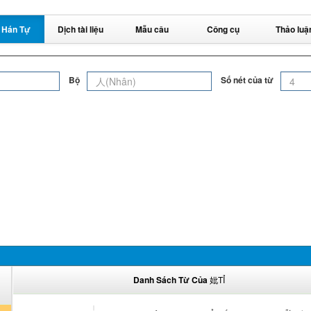
 Hán Tự
Dịch tài liệu
Mẫu câu
Công cụ
Thảo luậ
Bộ
Số nét của từ
Danh Sách Từ Của
妣TỈ