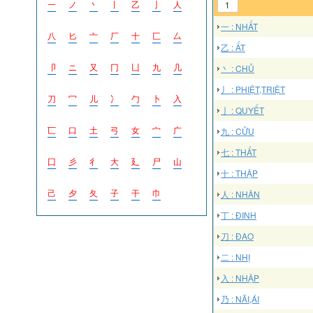
一
ノ
丶
丨
乙
亅
人
1
一 : NHẤT
八
匕
亠
厂
十
匚
厶
乙 : ẤT
卩
ニ
又
冂
凵
九
几
丶 : CHỦ
丿 : PHIỆT,TRIỆT
刀
冖
儿
冫
勹
卜
入
亅 : QUYẾT
匸
口
土
弓
女
宀
广
九 : CỬU
七 : THẤT
囗
彡
彳
大
廴
尸
山
十 : THẬP
己
夕
夂
子
干
巾
人 : NHÂN
丁 : ĐINH
刀 : ĐAO
二 : NHỊ
入 : NHẬP
乃 : NÃI,ÁI