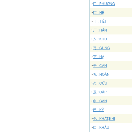
匚 : PHƯƠNG
匸 : HỆ
卩 : TIẾT
厂 : HÁN
厶 : KHƯ
弓 : CUNG
下 : HẠ
干 : CAN
丸 : HOÀN
久 : CỬU
及 : CẬP
巾 : CÂN
己 : KỶ
乞 : KHẤT,KHÍ
口 : KHẨU