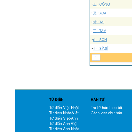
工 : CÔNG
叉 : XOA
才 : TÀI
三 : TAM
山 : SƠN
士 : SỸ,SĨ
1
TỪ ĐIỂN
HÁN TỰ
Từ điển Việt-Nhật
Tra từ hán theo bộ
Từ điển Nhật-Việt
Cách viết chữ hán
Từ điển Việt-Anh
Từ điển Anh-Việt
Từ điển Anh-Nhật