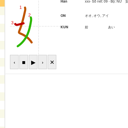
Hán
xxx- Số nét: 09 - Bộ: NỮ 
1
2
ON
オオ, オウ, アイ
3
KUN
姶
あい
‹
■
▶
›
✕