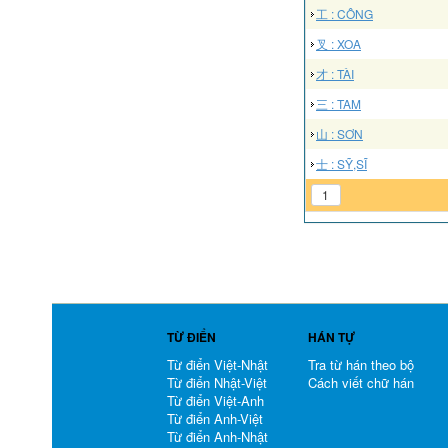
工 : CÔNG
叉 : XOA
才 : TÀI
三 : TAM
山 : SƠN
士 : SỸ,SĨ
1
TỪ ĐIỂN
HÁN TỰ
Từ điển Việt-Nhật
Tra từ hán theo bộ
Từ điển Nhật-Việt
Cách viết chữ hán
Từ điển Việt-Anh
Từ điển Anh-Việt
Từ điển Anh-Nhật