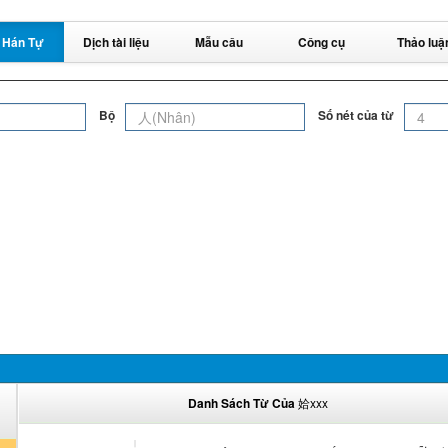
 Hán Tự
Dịch tài liệu
Mẫu câu
Công cụ
Thảo luậ
Bộ
Số nét của từ
Danh Sách Từ Của
姶xxx