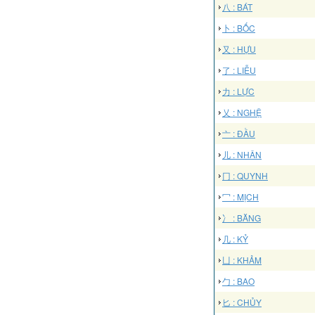
八 : BÁT
卜 : BỐC
又 : HỰU
了 : LIỄU
力 : LỰC
乂 : NGHỆ
亠 : ĐẦU
儿 : NHÂN
冂 : QUYNH
冖 : MỊCH
冫 : BĂNG
几 : KỶ
凵 : KHẢM
勹 : BAO
匕 : CHỦY