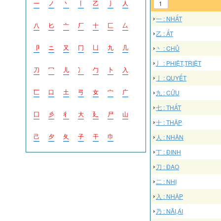
一
ノ
丶
丨
乙
亅
人
1
一 : NHẤT
八
匕
亠
厂
十
匚
厶
乙 : ẤT
卩
ニ
又
冂
凵
九
几
丶 : CHỦ
丿 : PHIỆT,TRIỆT
刀
冖
儿
冫
勹
卜
入
亅 : QUYẾT
匸
口
土
弓
女
宀
广
九 : CỬU
七 : THẤT
囗
彡
彳
大
廴
尸
山
十 : THẬP
己
夕
夂
子
干
巾
人 : NHÂN
丁 : ĐINH
刀 : ĐAO
二 : NHỊ
入 : NHẬP
乃 : NÃI,ÁI