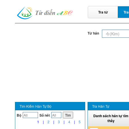
Tra từ
Tra
Từ hán
Tìm Kiếm Hán Tự Bộ
Tra Hán Tự
Bộ
Số nét
Tìm
Danh sách hán tự tìm
thấy
1
|
2
|
3
|
4
|
5