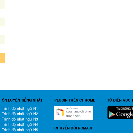
ÔN LUYỆN TIẾNG NHẬT
PLUGIN TRÊN CHROME
TỪ ĐIỂN ABC 
Trình độ nhật ngữ N1
Trình độ nhật ngữ N2
Trình độ nhật ngữ N3
Trình độ nhật ngữ N4
CHUYỂN ĐỔI ROMAJI
Trình độ nhật ngữ N5