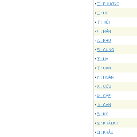
匚 : PHƯƠNG
匸 : HỆ
卩 : TIẾT
厂 : HÁN
厶 : KHƯ
弓 : CUNG
下 : HẠ
干 : CAN
丸 : HOÀN
久 : CỬU
及 : CẬP
巾 : CÂN
己 : KỶ
乞 : KHẤT,KHÍ
口 : KHẨU