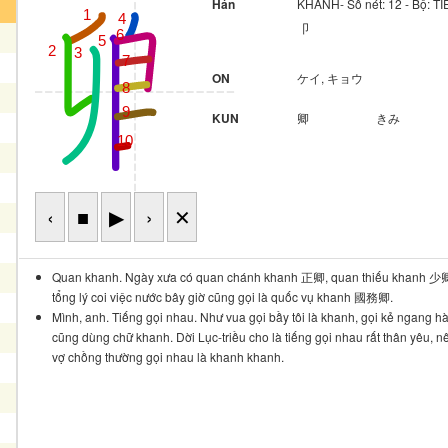
Hán
KHANH- Số nét: 12 - Bộ: 
1
4
卩
6
5
2
3
7
ON
ケイ, キョウ
8
9
KUN
卿
きみ
10
‹
■
▶
›
✕
Quan khanh. Ngày xưa có quan chánh khanh 正卿, quan thiếu khanh 少
tổng lý coi việc nước bây giờ cũng gọi là quốc vụ khanh 國務卿.
Mình, anh. Tiếng gọi nhau. Như vua gọi bầy tôi là khanh, gọi kẻ ngang h
cũng dùng chữ khanh. Dời Lục-triều cho là tiếng gọi nhau rất thân yêu, n
vợ chồng thường gọi nhau là khanh khanh.