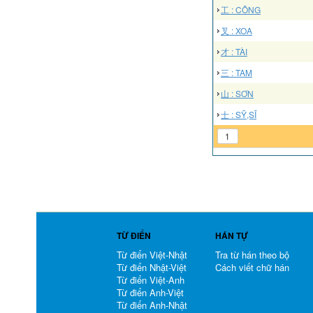
工 : CÔNG
叉 : XOA
才 : TÀI
三 : TAM
山 : SƠN
士 : SỸ,SĨ
1
TỪ ĐIỂN
HÁN TỰ
Từ điển Việt-Nhật
Tra từ hán theo bộ
Từ điển Nhật-Việt
Cách viết chữ hán
Từ điển Việt-Anh
Từ điển Anh-Việt
Từ điển Anh-Nhật