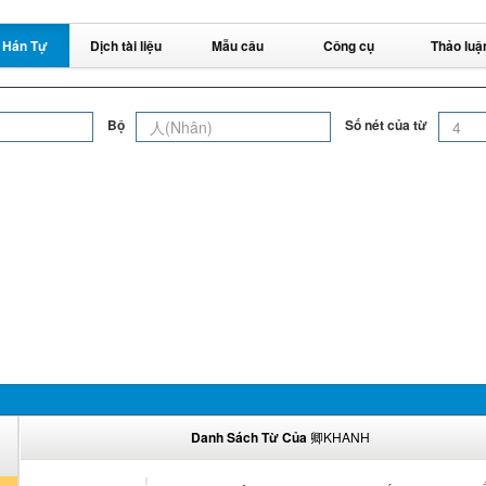
 Hán Tự
Dịch tài liệu
Mẫu câu
Công cụ
Thảo luậ
Bộ
Số nét của từ
Danh Sách Từ Của
卿KHANH