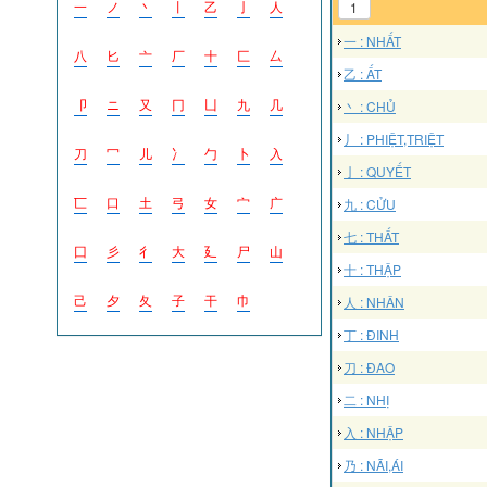
一
ノ
丶
丨
乙
亅
人
1
一 : NHẤT
八
匕
亠
厂
十
匚
厶
乙 : ẤT
卩
ニ
又
冂
凵
九
几
丶 : CHỦ
丿 : PHIỆT,TRIỆT
刀
冖
儿
冫
勹
卜
入
亅 : QUYẾT
匸
口
土
弓
女
宀
广
九 : CỬU
七 : THẤT
囗
彡
彳
大
廴
尸
山
十 : THẬP
己
夕
夂
子
干
巾
人 : NHÂN
丁 : ĐINH
刀 : ĐAO
二 : NHỊ
入 : NHẬP
乃 : NÃI,ÁI