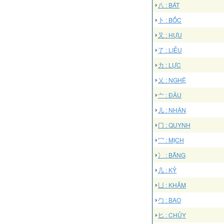
八 : BÁT
卜 : BỐC
又 : HỰU
了 : LIỄU
力 : LỰC
乂 : NGHỆ
亠 : ĐẦU
儿 : NHÂN
冂 : QUYNH
冖 : MỊCH
冫 : BĂNG
几 : KỶ
凵 : KHẢM
勹 : BAO
匕 : CHỦY