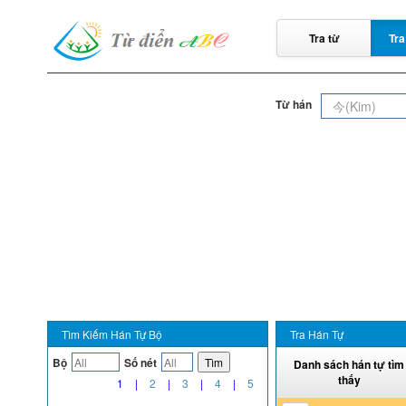
Tra từ
Tra
Từ hán
Tìm Kiếm Hán Tự Bộ
Tra Hán Tự
Bộ
Số nét
Tìm
Danh sách hán tự tìm
thấy
1
|
2
|
3
|
4
|
5