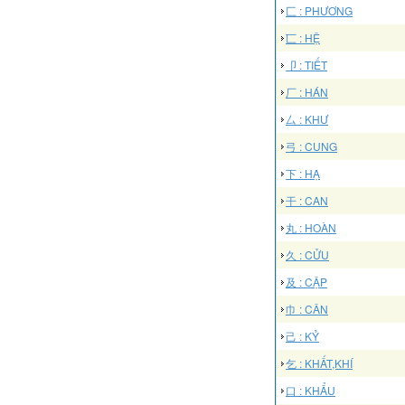
匚 : PHƯƠNG
匸 : HỆ
卩 : TIẾT
厂 : HÁN
厶 : KHƯ
弓 : CUNG
下 : HẠ
干 : CAN
丸 : HOÀN
久 : CỬU
及 : CẬP
巾 : CÂN
己 : KỶ
乞 : KHẤT,KHÍ
口 : KHẨU