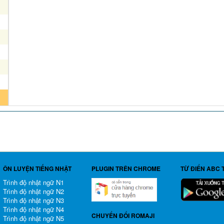
ÔN LUYỆN TIẾNG NHẬT
PLUGIN TRÊN CHROME
TỪ ĐIỂN ABC 
Trình độ nhật ngữ N1
Trình độ nhật ngữ N2
Trình độ nhật ngữ N3
Trình độ nhật ngữ N4
CHUYỂN ĐỔI ROMAJI
Trình độ nhật ngữ N5