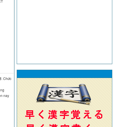
TIẾT
卿. Chức
àng
ên nay