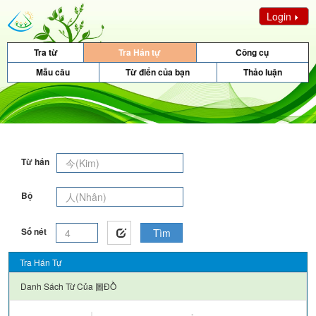
Login
Tra từ
Tra Hán tự
Công cụ
Mẫu câu
Từ điển của bạn
Thảo luận
Từ hán
Bộ
Số nét
Tìm
Tra Hán Tự
Danh Sách Từ Của
圖ĐỒ