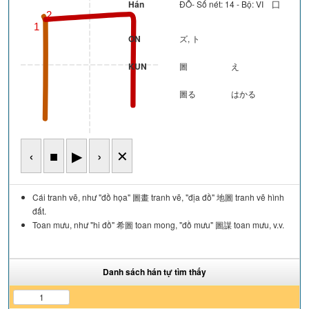
Hán
ĐỒ- Số nét: 14 - Bộ: VI 囗
2
1
ON
ズ, ト
KUN
圖
え
圖る
はかる
‹
■
▶
›
✕
Cái tranh vẽ, như "đồ họa" 圖畫 tranh vẽ, "địa đồ" 地圖 tranh vẽ hình
đất.
Toan mưu, như "hi đồ" 希圖 toan mong, "đồ mưu" 圖謀 toan mưu, v.v.
Danh sách hán tự tìm thấy
1