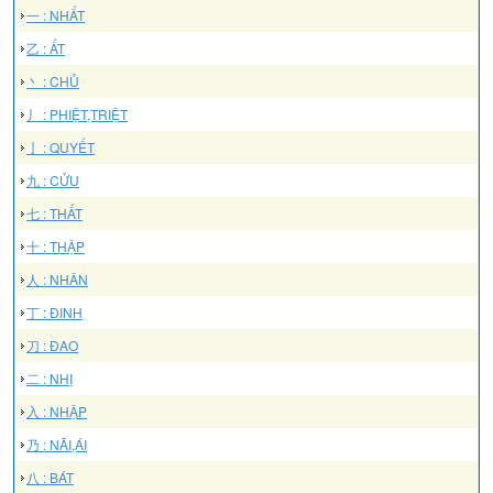
一 : NHẤT
乙 : ẤT
丶 : CHỦ
丿 : PHIỆT,TRIỆT
亅 : QUYẾT
九 : CỬU
七 : THẤT
十 : THẬP
人 : NHÂN
丁 : ĐINH
刀 : ĐAO
二 : NHỊ
入 : NHẬP
乃 : NÃI,ÁI
八 : BÁT