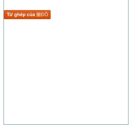
Từ ghép của
圖ĐỒ