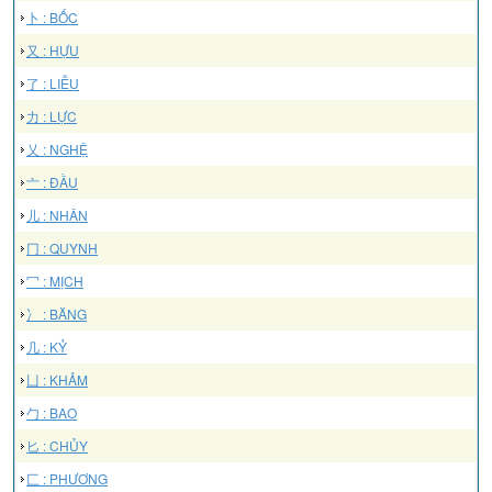
卜 : BỐC
又 : HỰU
了 : LIỄU
力 : LỰC
乂 : NGHỆ
亠 : ĐẦU
儿 : NHÂN
冂 : QUYNH
冖 : MỊCH
冫 : BĂNG
几 : KỶ
凵 : KHẢM
勹 : BAO
匕 : CHỦY
匚 : PHƯƠNG