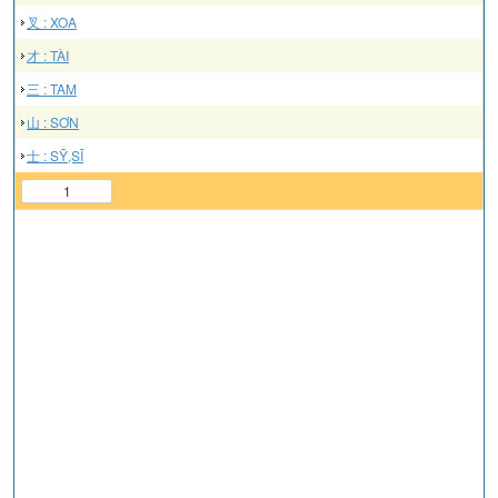
叉 : XOA
才 : TÀI
三 : TAM
山 : SƠN
士 : SỸ,SĨ
1