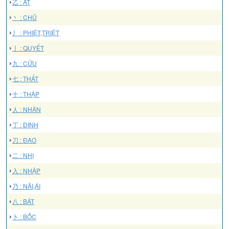
乙 : ẤT
丶 : CHỦ
丿 : PHIỆT,TRIỆT
亅 : QUYẾT
九 : CỬU
七 : THẤT
十 : THẬP
人 : NHÂN
丁 : ĐINH
刀 : ĐAO
二 : NHỊ
入 : NHẬP
乃 : NÃI,ÁI
八 : BÁT
卜 : BỐC