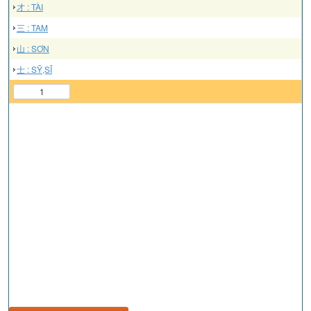
才 : TÀI
三 : TAM
山 : SƠN
士 : SỸ,SĨ
1