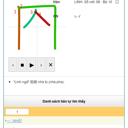
Hán
LINH- Số nét: 08 - Bộ: VI 囗
2
1
3
4
ON
レイ
‹
■
▶
›
✕
"Linh ngữ" 囹圄 nhà tù (nhà pha).
Danh sách hán tự tìm thấy
1
一 : NHẤT