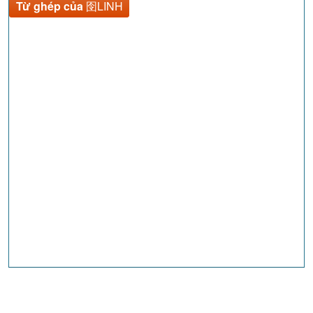
Từ ghép của
囹LINH