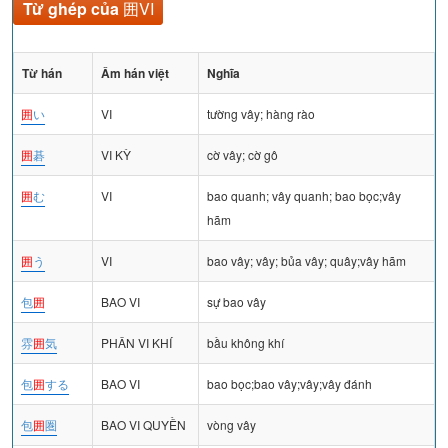
Từ ghép của
囲VI
Từ hán
Âm hán việt
Nghĩa
囲
い
VI
tường vây; hàng rào
囲
碁
VI KỲ
cờ vây; cờ gô
囲
む
VI
bao quanh; vây quanh; bao bọc;vây
hãm
囲
う
VI
bao vây; vây; bủa vây; quây;vây hãm
包
囲
BAO VI
sự bao vây
雰
囲
気
PHÂN VI KHÍ
bầu không khí
包
囲
する
BAO VI
bao bọc;bao vây;vây;vây đánh
包
囲
圏
BAO VI QUYỀN
vòng vây