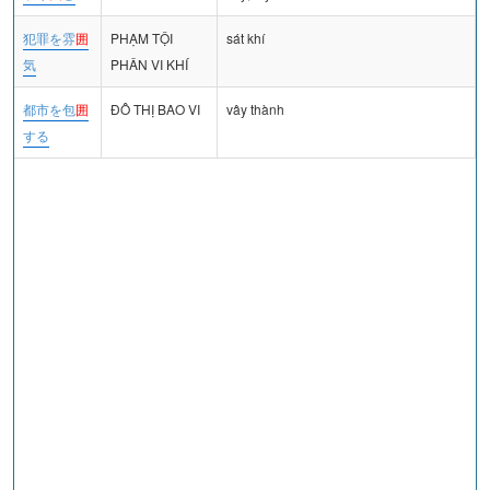
犯罪を雰
囲
PHẠM TỘI
sát khí
気
PHÂN VI KHÍ
都市を包
囲
ĐÔ THỊ BAO VI
vây thành
する