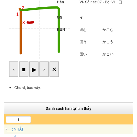
Hán
VI- Số nét: 07 - Bộ: VI 囗
2
1
ON
イ
3
KUN
囲む
かこむ
囲う
かこう
囲い
かこい
‹
■
▶
›
✕
Chu vi, bao vây.
Danh sách hán tự tìm thấy
1
一 : NHẤT