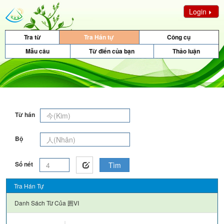
Login
Tra từ
Tra Hán tự
Công cụ
Mẫu câu
Từ điển của bạn
Thảo luận
Từ hán
Bộ
Số nét
Tìm
Tra Hán Tự
Danh Sách Từ Của
囲VI