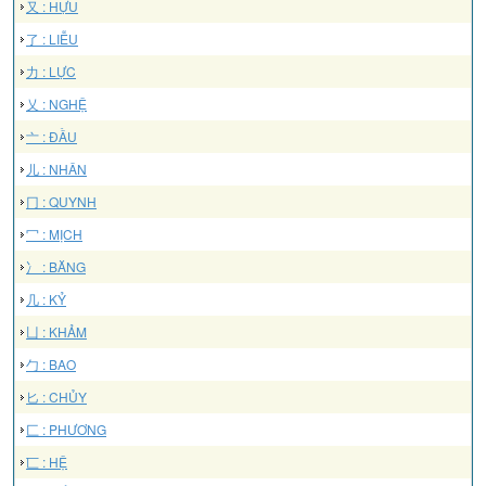
又 : HỰU
了 : LIỄU
力 : LỰC
乂 : NGHỆ
亠 : ĐẦU
儿 : NHÂN
冂 : QUYNH
冖 : MỊCH
冫 : BĂNG
几 : KỶ
凵 : KHẢM
勹 : BAO
匕 : CHỦY
匚 : PHƯƠNG
匸 : HỆ