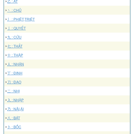
乙 : ẤT
丶 : CHỦ
丿 : PHIỆT,TRIỆT
亅 : QUYẾT
九 : CỬU
七 : THẤT
十 : THẬP
人 : NHÂN
丁 : ĐINH
刀 : ĐAO
二 : NHỊ
入 : NHẬP
乃 : NÃI,ÁI
八 : BÁT
卜 : BỐC