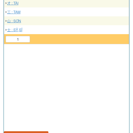
才 : TÀI
三 : TAM
山 : SƠN
士 : SỸ,SĨ
1