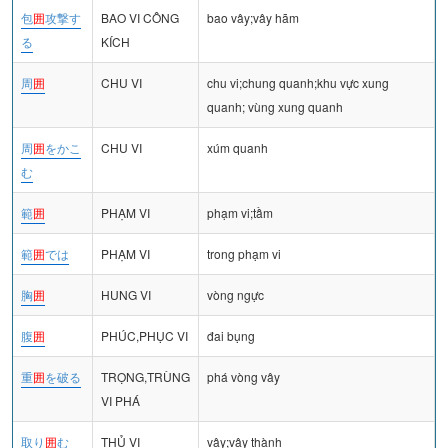
包
囲
攻撃す
BAO VI CÔNG
bao vây;vây hãm
る
KÍCH
周
囲
CHU VI
chu vi;chung quanh;khu vực xung
quanh; vùng xung quanh
周
囲
をかこ
CHU VI
xúm quanh
む
範
囲
PHẠM VI
phạm vi;tầm
範
囲
では
PHẠM VI
trong phạm vi
胸
囲
HUNG VI
vòng ngực
腹
囲
PHÚC,PHỤC VI
đai bụng
重
囲
を破る
TRỌNG,TRÙNG
phá vòng vây
VI PHÁ
取り
囲
む
THỦ VI
vây;vây thành